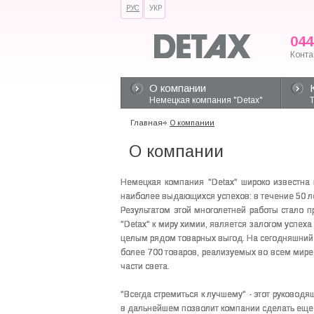
РУС
УКР
044
Конта
О компании
Немецкая компания "Detax"
Главная
О компании
О компании
Немецкая компания "Detax" широко известна 
наиболее выдающихся успехов: в течение 50 л
Результатом этой многолетней работы стало 
"Detax" к миру химии, является залогом успе
целым рядом товарных выгод. На сегодняшний 
более 700 товаров, реализуемых во всем мир
части света.
"Всегда стремиться к лучшему" - этот руково
в дальнейшем позволит компании сделать еще 