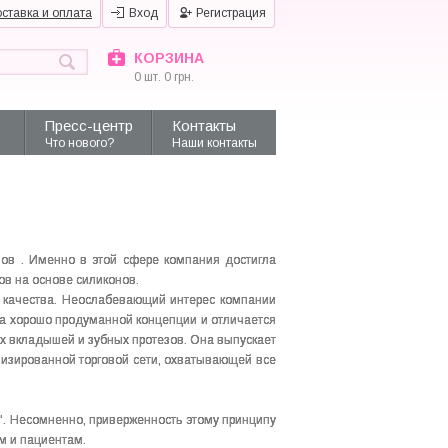
ставка и оплата
Вход
Регистрация
КОРЗИНА
0
шт.
0
грн.
Пресс-центр
Контакты
Что нового?
Наши контакты
лов . Именно в этой сфере компания достигла
ов на основе силиконов.
м качества. Неослабевающий интерес компании
на хорошо продуманной концепции и отличается
х вкладышей и зубных протезов. Она выпускает
изированной торговой сети, охватывающей все
". Несомненно, приверженность этому принципу
м и пациентам.