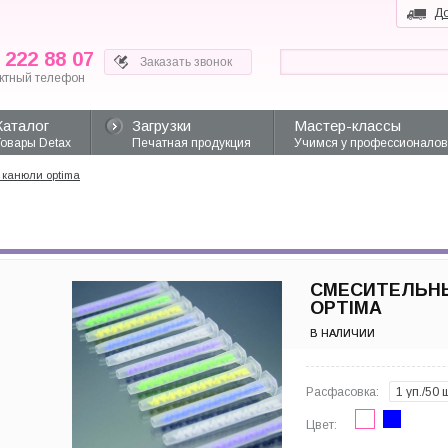
До
 222 88 07
ктный телефон
Каталог
Загрузки
Мастер-классы
Товары Detax
Печатная продукция
Учимся у профессионалов
канюли optima
СМЕСИТЕЛЬН
OPTIMA
В НАЛИЧИИ
Расфасовка:
1 уп./50 
Цвет: