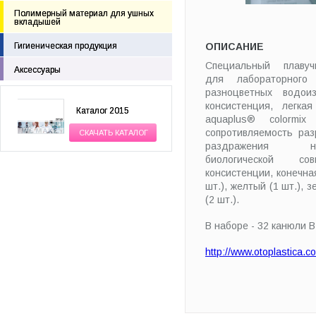
Полимерный материал для ушных
вкладышей
Гигиеническая продукция
ОПИСАНИЕ
Специальный плаву
Аксессуары
для лабораторного 
разноцветных водои
консистенция, легка
Каталог 2015
aquaplus® colormix
сопротивляемость раз
СКАЧАТЬ КАТАЛОГ
раздражени
биологической со
консистенции, конечна
шт.), желтый (1 шт.), 
(2 шт.).
В наборе - 32 канюли
http://www.otoplastica.c