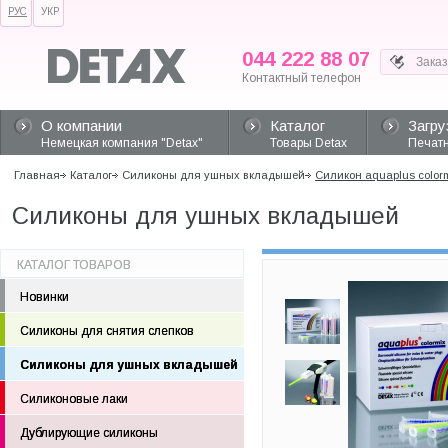
РУС
УКР
044 222 88 07
Контактный телефон
О компании
Каталог
Загру
Немецкая компания "Detax"
Товары Detax
Печатн
Главная
Каталог
Силиконы для ушных вкладышей
Силикон aquaplus color
Силиконы для ушных вкладышей
КАТАЛОГ ТОВАРОВ
Новинки
Силиконы для снятия слепков
Силиконы для ушных вкладышей
Силиконовые лаки
Дублирующие силиконы