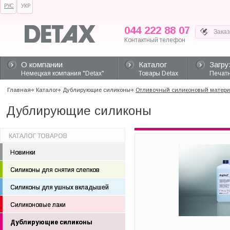
РУС
УКР
044 222 88 07
Контактный телефон
О компании
Каталог
Загру
Немецкая компания "Detax"
Товары Detax
Печатн
Главная
Каталог
Дублирующие силиконы
Отливочный силиконовый материа
Дублирующие силиконы
КАТАЛОГ ТОВАРОВ
Новинки
Силиконы для снятия слепков
Силиконы для ушных вкладышей
Силиконовые лаки
Дублирующие силиконы