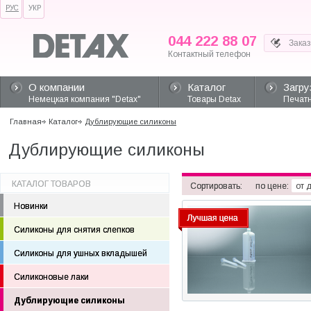
РУС
УКР
044 222 88 07
Контактный телефон
О компании
Каталог
Загру
Немецкая компания "Detax"
Товары Detax
Печатн
Главная
Каталог
Дублирующие силиконы
Дублирующие силиконы
КАТАЛОГ ТОВАРОВ
Сортировать:
по цене:
от 
Новинки
Силиконы для снятия слепков
Силиконы для ушных вкладышей
Силиконовые лаки
Дублирующие силиконы